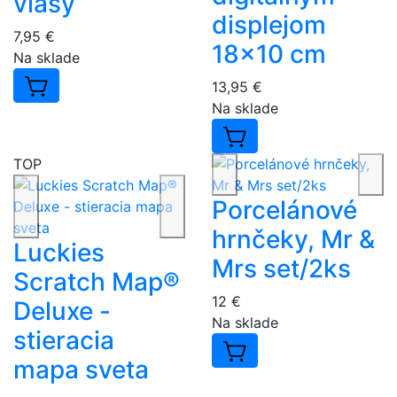
vlasy
displejom
7,95 €
18x10 cm
Na sklade
13,95 €
Na sklade
TOP
Porcelánové
hrnčeky, Mr &
Luckies
Mrs set/2ks
Scratch Map®
12 €
Deluxe -
Na sklade
stieracia
mapa sveta