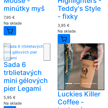
Mouse -
Highlighters -
minútky myš
Teddy's Style
- fixky
7,95 €
Na sklade
3,95 €
Na sklade
Sada 6
trblietavých
mini gélových
pier Legami
Luckies Killer
5,95 €
Coffee -
Na sklade