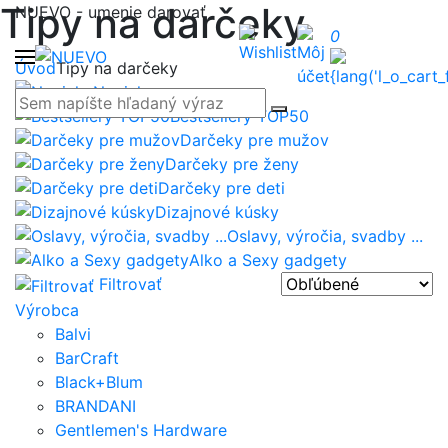
Tipy na darčeky
NUEVO - umenie darovať
0
Úvod
Tipy na darčeky
Novinky
Bestsellery TOP50
Darčeky pre mužov
Darčeky pre ženy
Darčeky pre deti
Dizajnové kúsky
Oslavy, výročia, svadby ...
Alko a Sexy gadgety
Filtrovať
Výrobca
Balvi
BarCraft
Black+Blum
BRANDANI
Gentlemen's Hardware