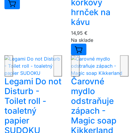
korkový
hrnček na
kávu
14,95 €
Na sklade
Legami Do not
Čarovné
Disturb -
mydlo
Toilet roll -
odstraňuje
toaletný
zápach -
papier
Magic soap
SUDOKU
Kikkerland