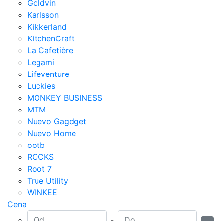
Goldvin
Karlsson
Kikkerland
KitchenCraft
La Cafetière
Legami
Lifeventure
Luckies
MONKEY BUSINESS
MTM
Nuevo Gagdget
Nuevo Home
ootb
ROCKS
Root 7
True Utility
WINKEE
Cena
-