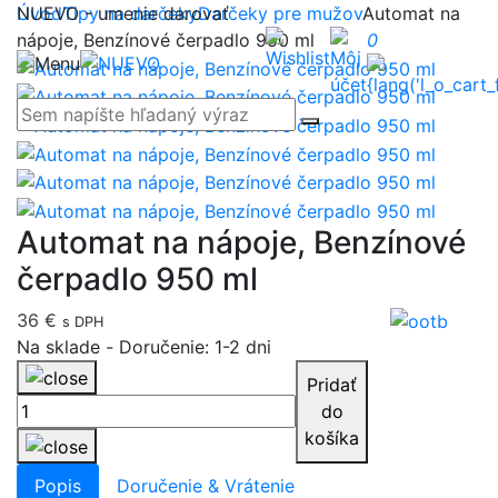
NUEVO - umenie darovať
Úvod
Tipy na darčeky
Darčeky pre mužov
Automat na
nápoje, Benzínové čerpadlo 950 ml
0
Automat na nápoje, Benzínové
čerpadlo 950 ml
36 €
s DPH
Na sklade
-
Doručenie: 1-2 dni
Pridať
do
košíka
Popis
Doručenie & Vrátenie