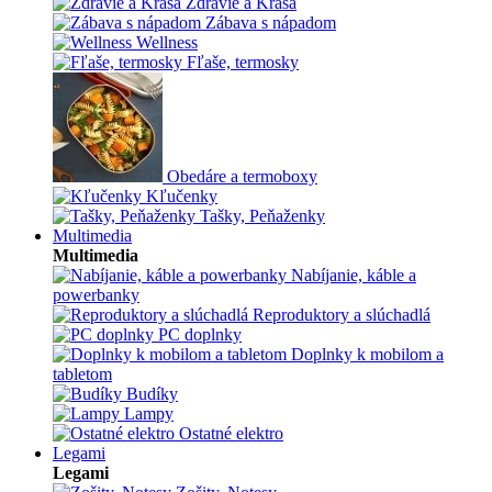
Zdravie a Krása
Zábava s nápadom
Wellness
Fľaše, termosky
Obedáre a termoboxy
Kľučenky
Tašky, Peňaženky
Multimedia
Multimedia
Nabíjanie, káble a
powerbanky
Reproduktory a slúchadlá
PC doplnky
Doplnky k mobilom a
tabletom
Budíky
Lampy
Ostatné elektro
Legami
Legami