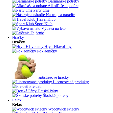
Barmanské potreby
Alkofľaše a poháre
Party time
Nástroje a náradie
Travel Klub
Šport Klub
Výbava na leto
Fajčenie
Hračky
Hračky
Hry - Hlavolamy
Pokladničky
antistresové hračky
Licencované produkty
Pre deti
Detská Párty
Školské potreby
Relax
Relax
WoodWick sviečky