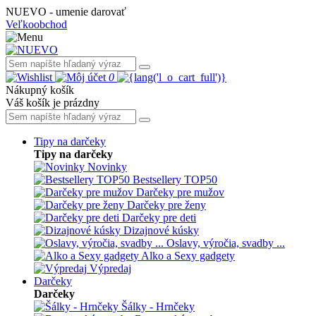
NUEVO - umenie darovať
Veľkoobchod
0
Nákupný košík
Váš košík je prázdny
Tipy na darčeky
Tipy na darčeky
Novinky
Bestsellery TOP50
Darčeky pre mužov
Darčeky pre ženy
Darčeky pre deti
Dizajnové kúsky
Oslavy, výročia, svadby ...
Alko a Sexy gadgety
Výpredaj
Darčeky
Darčeky
Šálky - Hrnčeky