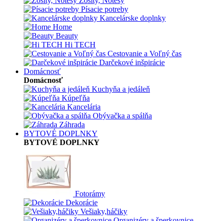
Zošity, Notesy
Písacie potreby
Kancelárske doplnky
Home
Beauty
Hi TECH
Cestovanie a Voľný čas
Darčekové inšpirácie
Domácnosť
Domácnosť
Kuchyňa a jedáleň
Kúpeľňa
Kancelária
Obývačka a spálňa
Záhrada
BYTOVÉ DOPLNKY
BYTOVÉ DOPLNKY
Fotorámy
Dekorácie
Vešiaky,háčiky
Organizéry a šperkovnice