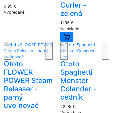
Curler -
9,95 €
zelená
Vypredané
11,95 €
Na sklade
Ototo
Ototo
FLOWER
Spaghetti
POWER Steam
Monster
Releaser -
Colander -
parný
cedník
uvoľnovač
22,95 €
Vypredané