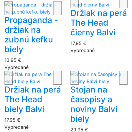
Držiak na perá
Propaganda -
The Head
držiak na
čierny Balvi
zubnú kefku
17,95 €
biely
Vypredané
13,95 €
Vypredané
Držiak na perá
Stojan na
The Head
časopisy a
biely Balvi
noviny Balvi
biely
17,95 €
Vypredané
29,95 €