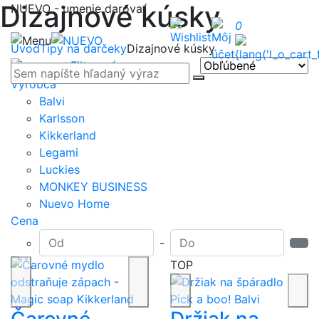
Dizajnové kúsky
NUEVO - umenie darovať
0
Úvod
Tipy na darčeky
Dizajnové kúsky
Filtrovať
Výrobca
Balvi
Karlsson
Kikkerland
Legami
Luckies
MONKEY BUSINESS
Nuevo Home
Cena
-
TOP
Čarovné
Držiak na