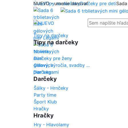
NUEVO - umenie darovať
Úvod
Tipy na darčeky
Darčeky pre deti
Sada 
Tipy na darčeky
Tipy na darčeky
Novinky
Darčeky pre ženy
Oslavy, výročia, svadby ...
Darčeky
Darčeky
Šálky - Hrnčeky
Party time
Šport Klub
Hračky
Hračky
Hry - Hlavolamy