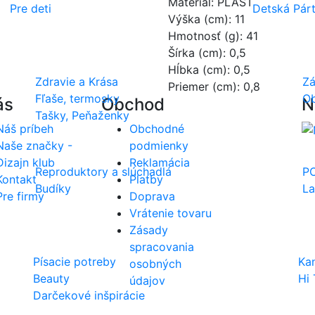
Materiál: PLAST
Pre deti
Detská Pár
Výška (cm): 11
Hmotnosť (g): 41
Šírka (cm): 0,5
Hĺbka (cm): 0,5
Zdravie a Krása
Z
Priemer (cm): 0,8
Fľaše, termosky
Ob
ás
Obchod
N
Tašky, Peňaženky
Náš príbeh
Obchodné
Naše značky -
podmienky
Dizajn klub
Reklamácia
Reproduktory a slúchadlá
PC
Kontakt
Platby
Budíky
L
Pre firmy
Doprava
Vrátenie tovaru
Zásady
spracovania
Písacie potreby
Ka
osobných
Beauty
Hi
údajov
Darčekové inšpirácie