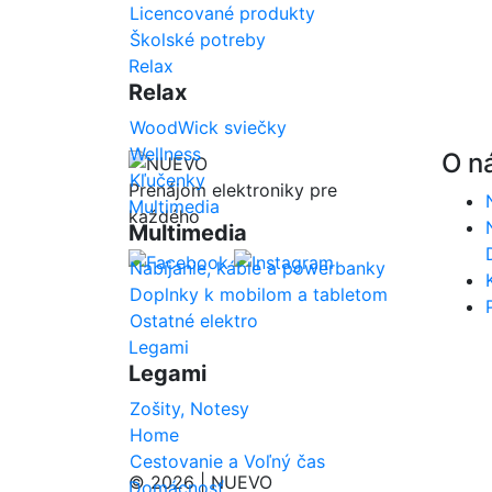
Licencované produkty
Školské potreby
Relax
Relax
WoodWick sviečky
Wellness
O n
Kľučenky
Prenájom elektroniky pre
Multimedia
každého
Multimedia
Nabíjanie, káble a powerbanky
Doplnky k mobilom a tabletom
Ostatné elektro
Legami
Legami
Zošity, Notesy
Home
Cestovanie a Voľný čas
© 2026 | NUEVO
Domácnosť