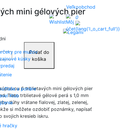
Veľkoobchod
vých mini gélových pier
0
dni
rčeky pre mužov
Pridať do
zajnové kúsky
košíka
predaj
átenie
súpravou 6 trblietavých mini gélových pier
kofľaše a poháre
d. Tieto trblietavé gélové perá s 1,0 mm
avel Klub
y dúhy vrátane fialovej, zlatej, zelenej,
jčenie
 takže si môžete ozdobiť poznámky, napísať
 svojich kresieb iskru.
é hračky