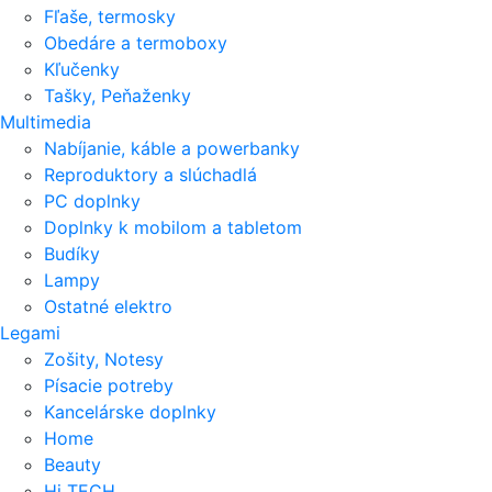
Fľaše, termosky
Obedáre a termoboxy
Kľučenky
Tašky, Peňaženky
Multimedia
Nabíjanie, káble a powerbanky
Reproduktory a slúchadlá
PC doplnky
Doplnky k mobilom a tabletom
Budíky
Lampy
Ostatné elektro
Legami
Zošity, Notesy
Písacie potreby
Kancelárske doplnky
Home
Beauty
Hi TECH