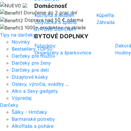
Domácnosť
Doručenie do 2 prac.dní
Kuchyňa a jedáleň
Kúpeľňa
Doprava nad 50 € zdarma
Obývačka a spálňa
Záhrada
1000+ produktov na sklade
BYTOVÉ DOPLNKY
Tipy na darčeky
BYTOVÉ DOPLNKY
Novinky
Fotorámy
Dekorá
Bestsellery TOP50
Organizéry a šperkovnice
Hodiny
Darčeky pre mužov
Darčeky pre ženy
Darčeky pre deti
Dizajnové kúsky
Oslavy, výročia, svadby ...
Alko a Sexy gadgety
Výpredaj
Darčeky
Šálky - Hrnčeky
Barmanské potreby
Alkofľaše a poháre