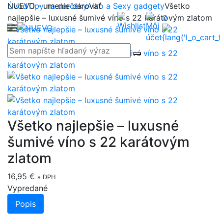
NUEVO - umenie darovať
Úvod
Tipy na darčeky
Alko a Sexy gadgety
Všetko
najlepšie – luxusné šumivé víno s 22 karátovým zlatom
0
Všetko najlepšie – luxusné
šumivé víno s 22 karátovým
zlatom
16,95 €
s DPH
Vypredané
Popis