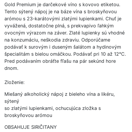
Gold Premium je darčekové víno s kovovo etiketou.
Tento sýtený nápoj je na báze vína s broskyňovou
arómou s 23-karátovými zlatými lupienkami. Chuť je
vyvážená, dostatočne plná, s prekvapivo ľahkým
ovocným výrazom na záver. Zlaté lupienky sú vhodné
na konzumáciu, neškodia zdraviu. Odporúčame
podávať k surovým i duseným šalátom a hydinovým
špecialitám s bielou omáčkou. Podávať pri 10 až 12°C.
Pred podávaním obráťte fľašu na pár sekúnd hore
dnom.
Zloženie:
Miešaný alkoholický nápoj z bieleho vína a likéru,
sýtený
so zlatými lupienkami, ochucujúca zložka s
broskyňovou arómou
OBSAHUJE SIRIČITANY