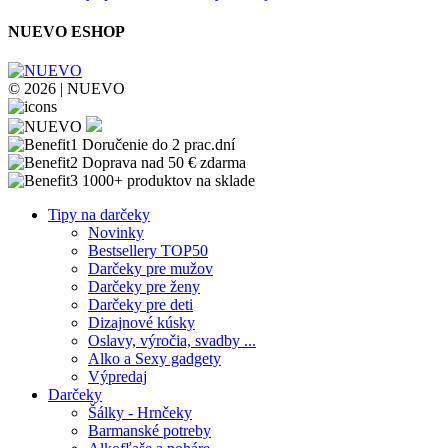
NUEVO ESHOP
© 2026 | NUEVO
Doručenie do 2 prac.dní
Doprava nad 50 € zdarma
1000+ produktov na sklade
Tipy na darčeky
Novinky
Bestsellery TOP50
Darčeky pre mužov
Darčeky pre ženy
Darčeky pre deti
Dizajnové kúsky
Oslavy, výročia, svadby ...
Alko a Sexy gadgety
Výpredaj
Darčeky
Šálky - Hrnčeky
Barmanské potreby