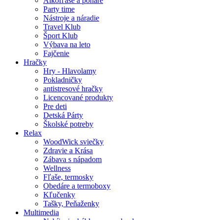
Alkofľaše a poháre
Party time
Nástroje a náradie
Travel Klub
Šport Klub
Výbava na leto
Fajčenie
Hračky
Hry - Hlavolamy
Pokladničky
antistresové hračky
Licencované produkty
Pre deti
Detská Párty
Školské potreby
Relax
WoodWick sviečky
Zdravie a Krása
Zábava s nápadom
Wellness
Fľaše, termosky
Obedáre a termoboxy
Kľučenky
Tašky, Peňaženky
Multimedia