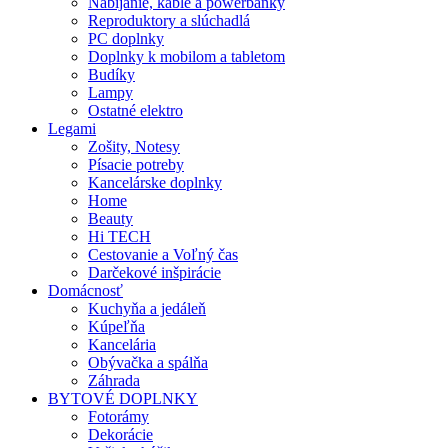
Nabíjanie, káble a powerbanky
Reproduktory a slúchadlá
PC doplnky
Doplnky k mobilom a tabletom
Budíky
Lampy
Ostatné elektro
Legami
Zošity, Notesy
Písacie potreby
Kancelárske doplnky
Home
Beauty
Hi TECH
Cestovanie a Voľný čas
Darčekové inšpirácie
Domácnosť
Kuchyňa a jedáleň
Kúpeľňa
Kancelária
Obývačka a spálňa
Záhrada
BYTOVÉ DOPLNKY
Fotorámy
Dekorácie