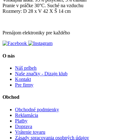
Pranie v práčke 30°C. Suché na vzduchu
Rozmery: D 28 x V 42 X Š 14 cm
Prenájom elektroniky pre každého
O nás
Náš príbeh
Naše značky - Dizajn klub
Kontakt
Pre firmy
Obchod
Obchodné podmienky
Reklamácia
Platby
Doprava
Vrátenie tovaru
Zásady spracovania osobných údajov