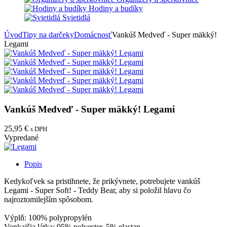
Hodiny a budíky
Svietidlá
Úvod
Tipy na darčeky
Domácnosť
Vankúš Medveď - Super mäkký!
Legami
Vankúš Medveď - Super mäkký! Legami
25,95 €
s DPH
Vypredané
Popis
Kedykoľvek sa pristihnete, že prikývnete, potrebujete vankúš
Legami - Super Soft! - Teddy Bear, aby si položil hlavu čo
najroztomilejším spôsobom.
Výplň: 100% polypropylén
Vonkajšia látka: 95% polyester, 5% elastan