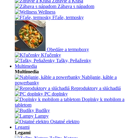
Zdravie a Krása
Zábava s nápadom
Wellness
Fľaše, termosky
Obedáre a termoboxy
Kľučenky
Tašky, Peňaženky
Multimedia
Multimedia
Nabíjanie, káble a
powerbanky
Reproduktory a slúchadlá
PC doplnky
Doplnky k mobilom a
tabletom
Budíky
Lampy
Ostatné elektro
Legami
Legami