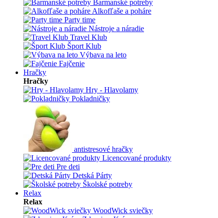
Barmanské potreby
Alkofľaše a poháre
Party time
Nástroje a náradie
Travel Klub
Šport Klub
Výbava na leto
Fajčenie
Hračky
Hračky
Hry - Hlavolamy
Pokladničky
antistresové hračky
Licencované produkty
Pre deti
Detská Párty
Školské potreby
Relax
Relax
WoodWick sviečky