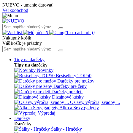
NUEVO - umenie darovať
Veľkoobchod
0
Nákupný košík
Váš košík je prázdny
Tipy na darčeky
Tipy na darčeky
Novinky
Bestsellery TOP50
Darčeky pre mužov
Darčeky pre ženy
Darčeky pre deti
Dizajnové kúsky
Oslavy, výročia, svadby ...
Alko a Sexy gadgety
Výpredaj
Darčeky
Darčeky
Šálky - Hrnčeky