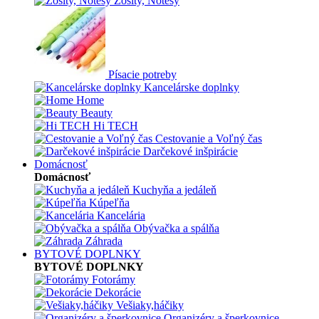
Zošity, Notesy
Písacie potreby
Kancelárske doplnky
Home
Beauty
Hi TECH
Cestovanie a Voľný čas
Darčekové inšpirácie
Domácnosť
Domácnosť
Kuchyňa a jedáleň
Kúpeľňa
Kancelária
Obývačka a spálňa
Záhrada
BYTOVÉ DOPLNKY
BYTOVÉ DOPLNKY
Fotorámy
Dekorácie
Vešiaky,háčiky
Organizéry a šperkovnice