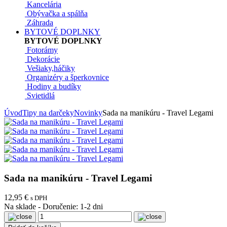
Kancelária
Obývačka a spálňa
Záhrada
BYTOVÉ DOPLNKY
BYTOVÉ DOPLNKY
Fotorámy
Dekorácie
Vešiaky,háčiky
Organizéry a šperkovnice
Hodiny a budíky
Svietidlá
Úvod
Tipy na darčeky
Novinky
Sada na manikúru - Travel Legami
Sada na manikúru - Travel Legami
12,95 €
s DPH
Na sklade
-
Doručenie: 1-2 dni