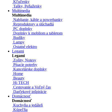
Kľučenky
Tašky, Peňaženky
Multimedia
Multimedia
Nabíjanie, káble a powerbanky
Reproduktory a slúchadlá
PC doplnky
Doplnky k mobilom a tabletom
Budíky
Lampy
Ostatné elektro
Legami
Legami
Zošity, Notesy
Písacie potreby
Kancelárske doplnky
Home
Beauty
Hi TECH
Cestovanie a Voľný čas
Darčekové inšpirácie
Domácnosť
Domácnosť
Kuchyňa a jedáleň
Kúpeľňa