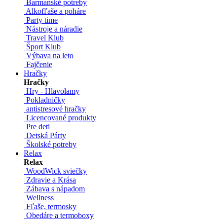
Barmanské potreby
Alkofľaše a poháre
Party time
Nástroje a náradie
Travel Klub
Šport Klub
Výbava na leto
Fajčenie
Hračky
Hračky
Hry - Hlavolamy
Pokladničky
antistresové hračky
Licencované produkty
Pre deti
Detská Párty
Školské potreby
Relax
Relax
WoodWick sviečky
Zdravie a Krása
Zábava s nápadom
Wellness
Fľaše, termosky
Obedáre a termoboxy