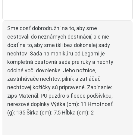
Výsledky překladu
Sme dosť dobrodružní na to, aby sme 
Výsledek překladu
cestovali do neznámych destinácií, ale nie 
dosť na to, aby sme išli bez dokonalej sady 
nechtov!
Sada na manikúru od Legami je 
kompletná cestovná sada pre ruky a nechty 
odolné voči dovolenke.
Jeho nožnice, 
zastrihávače nechtov, pilník a zatláčač 
nechtovej kožičky sú pripravené.
Zapínanie: 
zips
Materiál: PU puzdro s fleece podšívkou, 
nerezové doplnky
Výška (cm): 11
Hmotnosť 
(g): 135
Šírka (cm): 7,5
Hĺbka (cm): 2