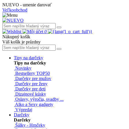
NUEVO - umenie darovať
Veľkoobchod
0
Nákupný košík
Váš košík je prázdny
Tipy na darčeky
Tipy na darčeky
Novinky
Bestsellery TOP50
Darčeky pre mužov
Darčeky pre ženy
Darčeky pre deti
Dizajnové kúsky
Oslavy, výročia, svadby ...
Alko a Sexy gadgety
Výpredaj
Darčeky
Darčeky
Šálky - Hrnčeky