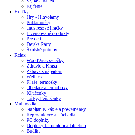
Výbava na leto
Fajčenie
Hračky
Hry - Hlavolamy
Pokladničky
antistresové hračky
Licencované produkty
Pre deti
Detská Párty
Školské potreby
Relax
WoodWick sviečky
Zdravie a Krása
Zábava s nápadom
Wellness
Fľaše, termosky
Obedáre a termoboxy
Kľučenky
Tašky, Peňaženky
Multimedia
Nabíjanie, káble a powerbanky
Reproduktory a slúchadlá
PC doplnky
Doplnky k mobilom a tabletom
Budíky