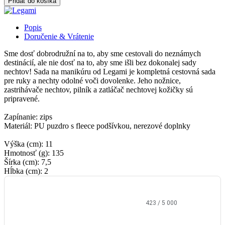
Pridať do košíka
Popis
Doručenie & Vrátenie
Sme dosť dobrodružní na to, aby sme cestovali do neznámych
destinácií, ale nie dosť na to, aby sme išli bez dokonalej sady
nechtov! Sada na manikúru od Legami je kompletná cestovná sada
pre ruky a nechty odolné voči dovolenke. Jeho nožnice,
zastrihávače nechtov, pilník a zatláčač nechtovej kožičky sú
pripravené.
Zapínanie: zips
Materiál: PU puzdro s fleece podšívkou, nerezové doplnky
Výška (cm): 11
Hmotnosť (g): 135
Šírka (cm): 7,5
Hĺbka (cm): 2
423
/ 5 000