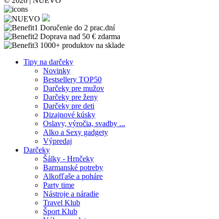
© 2026 | NUEVO
Doručenie do 2 prac.dní
Doprava nad 50 € zdarma
1000+ produktov na sklade
Tipy na darčeky
Novinky
Bestsellery TOP50
Darčeky pre mužov
Darčeky pre ženy
Darčeky pre deti
Dizajnové kúsky
Oslavy, výročia, svadby ...
Alko a Sexy gadgety
Výpredaj
Darčeky
Šálky - Hrnčeky
Barmanské potreby
Alkofľaše a poháre
Party time
Nástroje a náradie
Travel Klub
Šport Klub