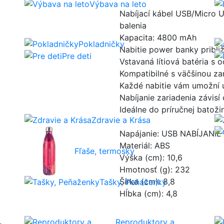
Výbava na leto
Nabíjací kábel USB/Micro 
balenia
Kapacita: 4800 mAh
Pokladničky
Nabitie power banky pribli
Pre deti
Vstavaná lítiová batéria s o
Kompatibilné s väčšinou za
Každé nabitie vám umožní ú
Nabíjanie zariadenia závisí
Ideálne do príručnej batoži
Zdravie a Krása
Napájanie: USB NABÍJANIE
Materiál: ABS
Fľaše, termosky
Výška (cm): 10,6
Hmotnosť (g): 232
Šírka (cm): 8,8
Tašky, Peňaženky
Hĺbka (cm): 4,8
Reproduktory a