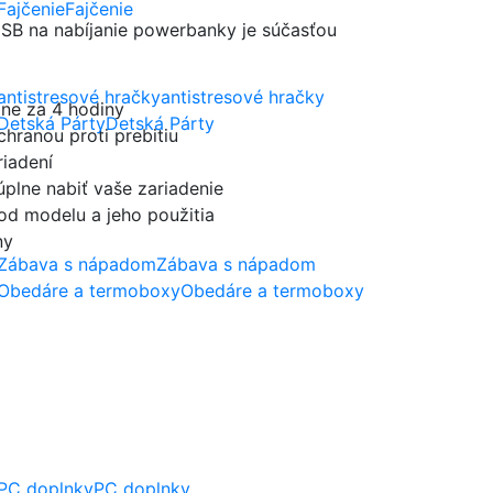
Fajčenie
USB na nabíjanie powerbanky je súčasťou
antistresové hračky
žne za 4 hodiny
Detská Párty
chranou proti prebitiu
riadení
plne nabiť vaše zariadenie
 od modelu a jeho použitia
ny
Zábava s nápadom
Obedáre a termoboxy
PC doplnky