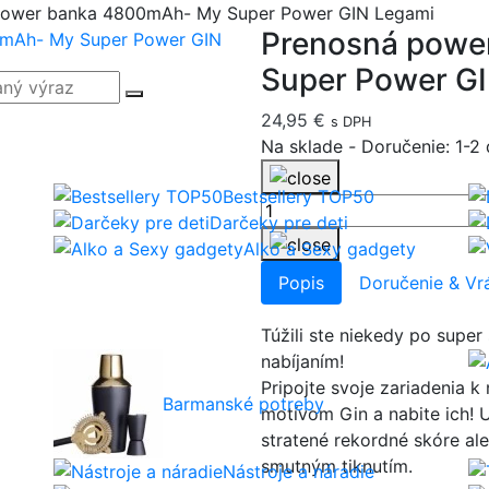
power banka 4800mAh- My Super Power GIN Legami
Prenosná powe
Super Power G
24,95 €
s DPH
Na sklade
-
Doručenie: 1-2 
Bestsellery TOP50
Darčeky pre deti
Alko a Sexy gadgety
Popis
Doručenie & Vr
Túžili ste niekedy po super
nabíjaním!
Pripojte svoje zariadenia 
Barmanské potreby
motívom Gin a nabite ich! 
stratené rekordné skóre a
smutným tiknutím.
Nástroje a náradie