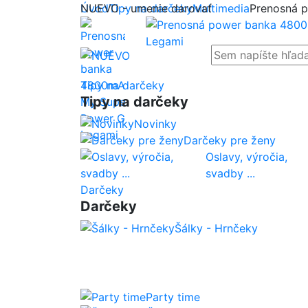
NUEVO - umenie darovať
Úvod
Tipy na darčeky
Multimedia
Prenosná 
Tipy na darčeky
Tipy na darčeky
Novinky
Darčeky pre ženy
Oslavy, výročia,
svadby ...
Darčeky
Darčeky
Šálky - Hrnčeky
Party time