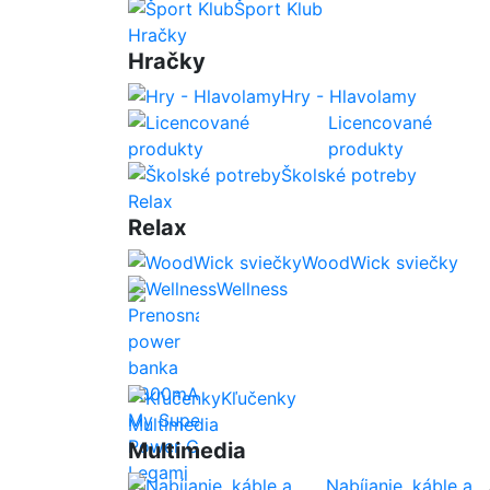
Šport Klub
Hračky
Hračky
Hry - Hlavolamy
Licencované
produkty
Školské potreby
Relax
Relax
WoodWick sviečky
Wellness
Kľučenky
Multimedia
Multimedia
Nabíjanie, káble a