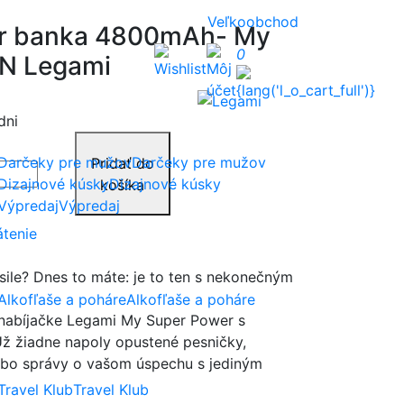
Veľkoobchod
r banka 4800mAh- My
0
IN Legami
dni
Darčeky pre mužov
Pridať do
Dizajnové kúsky
košíka
Výpredaj
átenie
 sile? Dnes to máte: je to ten s nekonečným
Alkofľaše a poháre
k nabíjačke Legami My Super Power s
Už žiadne napoly opustené pesničky,
lebo správy o vašom úspechu s jediným
Travel Klub