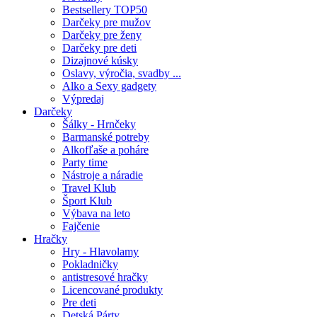
Bestsellery TOP50
Darčeky pre mužov
Darčeky pre ženy
Darčeky pre deti
Dizajnové kúsky
Oslavy, výročia, svadby ...
Alko a Sexy gadgety
Výpredaj
Darčeky
Šálky - Hrnčeky
Barmanské potreby
Alkofľaše a poháre
Party time
Nástroje a náradie
Travel Klub
Šport Klub
Výbava na leto
Fajčenie
Hračky
Hry - Hlavolamy
Pokladničky
antistresové hračky
Licencované produkty
Pre deti
Detská Párty