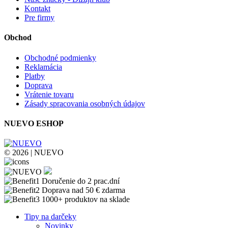
Kontakt
Pre firmy
Obchod
Obchodné podmienky
Reklamácia
Platby
Doprava
Vrátenie tovaru
Zásady spracovania osobných údajov
NUEVO ESHOP
© 2026 | NUEVO
Doručenie do 2 prac.dní
Doprava nad 50 € zdarma
1000+ produktov na sklade
Tipy na darčeky
Novinky