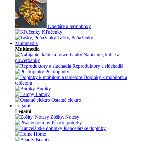
Obedáre a termoboxy
Kľučenky
Tašky, Peňaženky
Multimedia
Multimedia
Nabíjanie, káble a
powerbanky
Reproduktory a slúchadlá
PC doplnky
Doplnky k mobilom a
tabletom
Budíky
Lampy
Ostatné elektro
Legami
Legami
Zošity, Notesy
Písacie potreby
Kancelárske doplnky
Home
Beauty