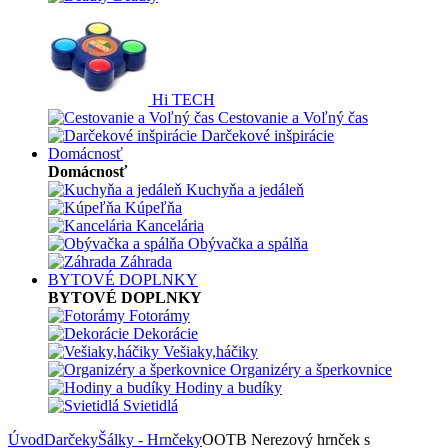
Hi TECH
Cestovanie a Voľný čas
Darčekové inšpirácie
Domácnosť
Domácnosť
Kuchyňa a jedáleň
Kúpeľňa
Kancelária
Obývačka a spálňa
Záhrada
BYTOVÉ DOPLNKY
BYTOVÉ DOPLNKY
Fotorámy
Dekorácie
Vešiaky,háčiky
Organizéry a šperkovnice
Hodiny a budíky
Svietidlá
Úvod
Darčeky
Šálky - Hrnčeky
OOTB Nerezový hrnček s