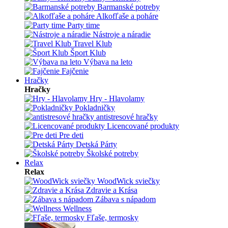
Barmanské potreby
Alkofľaše a poháre
Party time
Nástroje a náradie
Travel Klub
Šport Klub
Výbava na leto
Fajčenie
Hračky
Hračky
Hry - Hlavolamy
Pokladničky
antistresové hračky
Licencované produkty
Pre deti
Detská Párty
Školské potreby
Relax
Relax
WoodWick sviečky
Zdravie a Krása
Zábava s nápadom
Wellness
Fľaše, termosky