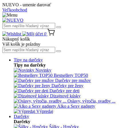
NUEVO - umenie darovať
Veľkoobchod
0
Nákupný košík
Váš košík je prázdny
Tipy na darčeky
Tipy na darčeky
Novinky
Bestsellery TOP50
Darčeky pre mužov
Darčeky pre ženy
Darčeky pre deti
Dizajnové kúsky
Oslavy, výročia, svadby ...
Alko a Sexy gadgety
Výpredaj
Darčeky
Darčeky
Šálky - Hrnčeky