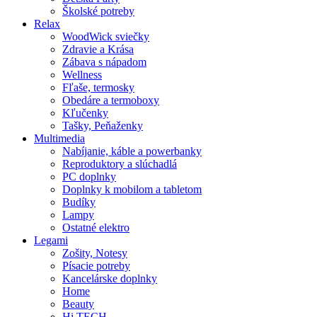
Školské potreby
Relax
WoodWick sviečky
Zdravie a Krása
Zábava s nápadom
Wellness
Fľaše, termosky
Obedáre a termoboxy
Kľučenky
Tašky, Peňaženky
Multimedia
Nabíjanie, káble a powerbanky
Reproduktory a slúchadlá
PC doplnky
Doplnky k mobilom a tabletom
Budíky
Lampy
Ostatné elektro
Legami
Zošity, Notesy
Písacie potreby
Kancelárske doplnky
Home
Beauty
Hi TECH