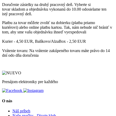
Doručenie zásielky
na druhý pracovný deň
. Vyberte si
tovar
skladom
a objednávku
vykonanú do 10.00
odosielame ten
istý
pracovný deň.
Platbu
za tovar môžete zvoliť
na dobierku
(platba priamo
kuriérovi)
alebo online platbu kartou
. Tak, nám nebude nič brániť v
tom, aby sme vašu objednávku ihneď vyexpedovali
Kurier - 4,50 EUR, Balíkovo/AlzaBox - 2,50 EUR
Vrátenie tovaru: Na vrátenie zakúpeného tovaru máte právo do 14
dní odo dňa doručenia
Prenájom elektroniky pre každého
O nás
Náš príbeh
Naše značky - Dizajn klub