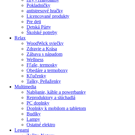
Pokladničky
antistresové hračky
Licencované produkty
Pre deti
Detská Párty
Školské potreby
Relax
WoodWick sviečky
Zdravie a Krása
Zábava s nápadom
Wellness
Fľaše, termosky
Obedáre a termoboxy
Kľučenky
Tašky, Peňaženky
Multimedia
Nabíjanie, káble a powerbanky
Reproduktory a slúchadlá
PC doplnky
Doplnky k mobilom a tabletom
Budíky
Lampy
Ostatné elektro
Legami