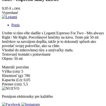
9,95 €
s DPH
Vypredané
Popis
Urobte si ráno ešte sladšie s Legami Espresso For Two - Mrs always
Right / Mr Right. Porcelánové hrnčeky na kávu. Tento pár 50 ml
hrnčekov sa navzájom dopĺňa, takže je to dokonalý spôsob ako
povedať svojej polovičke, ako sa cítite.
Vhodné do mikrovlnnej rúry a umývačky riadu.
Testovaný kontakt s potravinami
Objem: 50 ml
Materiál: porcelan
Výška (cm): 5
Hmotnosť (g): 780
Kapacita (Lt): 0,05
Priemer (cm): 5,5
Prenájom elektroniky pre každého