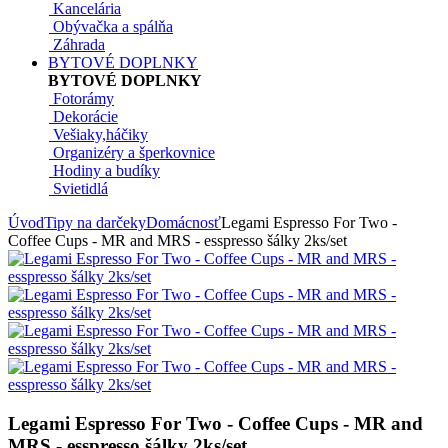
Kancelária
Obývačka a spálňa
Záhrada
BYTOVÉ DOPLNKY
BYTOVÉ DOPLNKY
Fotorámy
Dekorácie
Vešiaky,háčiky
Organizéry a šperkovnice
Hodiny a budíky
Svietidlá
Úvod
Tipy na darčeky
Domácnosť
Legami Espresso For Two -
Coffee Cups - MR and MRS - esspresso šálky 2ks/set
Legami Espresso For Two - Coffee Cups - MR and
MRS - esspresso šálky 2ks/set