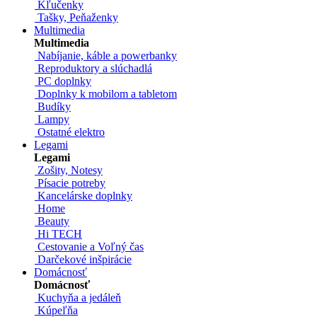
Kľučenky
Tašky, Peňaženky
Multimedia
Multimedia
Nabíjanie, káble a powerbanky
Reproduktory a slúchadlá
PC doplnky
Doplnky k mobilom a tabletom
Budíky
Lampy
Ostatné elektro
Legami
Legami
Zošity, Notesy
Písacie potreby
Kancelárske doplnky
Home
Beauty
Hi TECH
Cestovanie a Voľný čas
Darčekové inšpirácie
Domácnosť
Domácnosť
Kuchyňa a jedáleň
Kúpeľňa