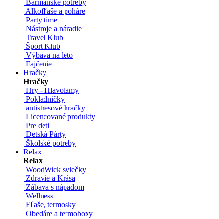
Barmanské potreby
Alkofľaše a poháre
Party time
Nástroje a náradie
Travel Klub
Šport Klub
Výbava na leto
Fajčenie
Hračky
Hračky
Hry - Hlavolamy
Pokladničky
antistresové hračky
Licencované produkty
Pre deti
Detská Párty
Školské potreby
Relax
Relax
WoodWick sviečky
Zdravie a Krása
Zábava s nápadom
Wellness
Fľaše, termosky
Obedáre a termoboxy