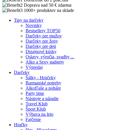
Doprava nad 50 € zdarma
1000+ produktov na sklade
Tipy na darčeky
Novinky
Bestsellery TOP50
Darčeky pre mužov
Darčeky pre ženy
Darčeky pre deti
Dizajnové kúsky
Oslavy, výročia, svadby ...
Alko a Sexy gadgety
Výpredaj
Darčeky
Šálky - Hrnčeky
Barmanské potreby
Alkofľaše a poháre
Party time
Nástroje a náradie
Travel Klub
Šport Klub
Výbava na leto
Fajčenie
Hračky
Hry - Hlavolamy