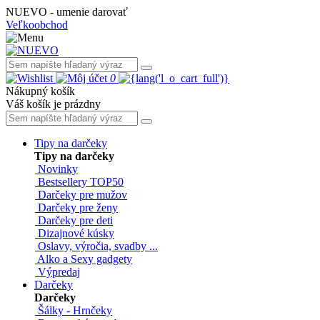
NUEVO - umenie darovať
Veľkoobchod
0
Nákupný košík
Váš košík je prázdny
Tipy na darčeky
Tipy na darčeky
Novinky
Bestsellery TOP50
Darčeky pre mužov
Darčeky pre ženy
Darčeky pre deti
Dizajnové kúsky
Oslavy, výročia, svadby ...
Alko a Sexy gadgety
Výpredaj
Darčeky
Darčeky
Šálky - Hrnčeky