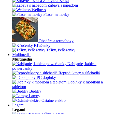
Zdravie a Krása
Zábava s nápadom
Wellness
Fľaše, termosky
Obedáre a termoboxy
Kľučenky
Tašky, Peňaženky
Multimedia
Multimedia
Nabíjanie, káble a
powerbanky
Reproduktory a slúchadlá
PC doplnky
Doplnky k mobilom a
tabletom
Budíky
Lampy
Ostatné elektro
Legami
Legami