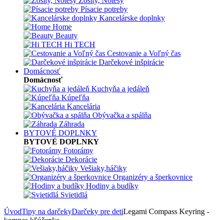
Zošity, Notesy
Písacie potreby
Kancelárske doplnky
Home
Beauty
Hi TECH
Cestovanie a Voľný čas
Darčekové inšpirácie
Domácnosť
Domácnosť
Kuchyňa a jedáleň
Kúpeľňa
Kancelária
Obývačka a spálňa
Záhrada
BYTOVÉ DOPLNKY
BYTOVÉ DOPLNKY
Fotorámy
Dekorácie
Vešiaky,háčiky
Organizéry a šperkovnice
Hodiny a budíky
Svietidlá
Úvod
Tipy na darčeky
Darčeky pre deti
Legami Compass Keyring -