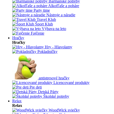
Barmanské potreby
Alkofľaše a poháre
Party time
Nástroje a náradie
Travel Klub
Šport Klub
Výbava na leto
Fajčenie
Hračky
Hračky
Hry - Hlavolamy
Pokladničky
antistresové hračky
Licencované produkty
Pre deti
Detská Párty
Školské potreby
Relax
Relax
WoodWick sviečky