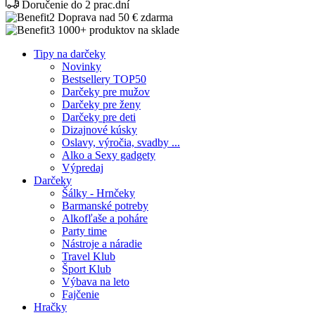
Doručenie do 2 prac.dní
Doprava nad 50 € zdarma
1000+ produktov na sklade
Tipy na darčeky
Novinky
Bestsellery TOP50
Darčeky pre mužov
Darčeky pre ženy
Darčeky pre deti
Dizajnové kúsky
Oslavy, výročia, svadby ...
Alko a Sexy gadgety
Výpredaj
Darčeky
Šálky - Hrnčeky
Barmanské potreby
Alkofľaše a poháre
Party time
Nástroje a náradie
Travel Klub
Šport Klub
Výbava na leto
Fajčenie
Hračky