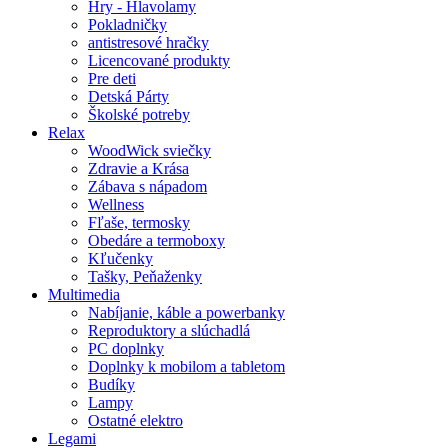
Hry - Hlavolamy
Pokladničky
antistresové hračky
Licencované produkty
Pre deti
Detská Párty
Školské potreby
Relax
WoodWick sviečky
Zdravie a Krása
Zábava s nápadom
Wellness
Fľaše, termosky
Obedáre a termoboxy
Kľučenky
Tašky, Peňaženky
Multimedia
Nabíjanie, káble a powerbanky
Reproduktory a slúchadlá
PC doplnky
Doplnky k mobilom a tabletom
Budíky
Lampy
Ostatné elektro
Legami