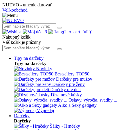
NUEVO - umenie darovať
Veľkoobchod
0
Nákupný košík
Váš košík je prázdny
Tipy na darčeky
Tipy na darčeky
Novinky
Bestsellery TOP50
Darčeky pre mužov
Darčeky pre ženy
Darčeky pre deti
Dizajnové kúsky
Oslavy, výročia, svadby ...
Alko a Sexy gadgety
Výpredaj
Darčeky
Darčeky
Šálky - Hrnčeky