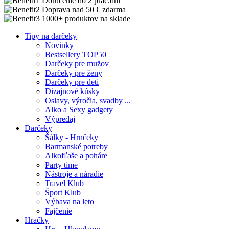
Doručenie do 2 prac.dní
Doprava nad 50 € zdarma
1000+ produktov na sklade
Tipy na darčeky
Novinky
Bestsellery TOP50
Darčeky pre mužov
Darčeky pre ženy
Darčeky pre deti
Dizajnové kúsky
Oslavy, výročia, svadby ...
Alko a Sexy gadgety
Výpredaj
Darčeky
Šálky - Hrnčeky
Barmanské potreby
Alkofľaše a poháre
Party time
Nástroje a náradie
Travel Klub
Šport Klub
Výbava na leto
Fajčenie
Hračky