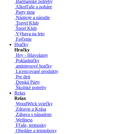
Barmanské potreby
Alkofľaše a poháre
Party time
Nástroje a náradie
Travel Klub
Šport Klub
Výbava na leto
Fajčenie
Hračky
Hračky
Hry - Hlavolamy
Pokladničky
antistresové hračky
Licencované produkty
Pre deti
Detská Párty
Školské potreby
Relax
Relax
WoodWick sviečky
Zdravie a Krása
Zábava s nápadom
Wellness
Fľaše, termosky
Obedáre a termoboxy