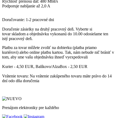
Rýchlosť prenosu dát: 480 Mbit/s
Podporuje nabíjanie až 2,0 A
Doručovanie: 1-2 pracovné dni
Doručenie zásielky
na druhý pracovný deň
. Vyberte si
tovar
skladom
a objednávku
vykonanú do 10.00
odosielame ten
istý
pracovný deň.
Platbu
za tovar môžete zvoliť
na dobierku
(platba priamo
kuriérovi)
alebo online platbu kartou
. Tak, nám nebude nič brániť v
tom, aby sme vašu objednávku ihneď vyexpedovali
Kurier - 4,50 EUR, Balíkovo/AlzaBox - 2,50 EUR
Vrátenie tovaru: Na vrátenie zakúpeného tovaru máte právo do 14
dní odo dňa doručenia
Prenájom elektroniky pre každého