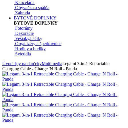
Kancelária
Obývačka a spálňa
Záhrada
BYTOVÉ DOPLNKY
BYTOVÉ DOPLNKY
Fotorámy
Dekorácie
Vešiaky,háčiky
Organizéry a šperkovnice
Hodiny a budíky
Svietidlá
Úvod
Tipy na darčeky
Multimedia
Legami 3-in-1 Retractable
Charging Cable - Charge 'N Roll - Panda