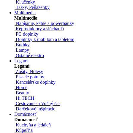
Kľučenky
Tašky, Peňaženky
Multimedia
Multimedia
Nabíjanie, káble a powerbanky
Reproduktory a slúchadlá
PC doplnky
Doplnky k mobilom a tabletom
Budíky
Lampy
Ostatné elektro
Legami
Legami
Zošity, Notesy
Písacie potreby
Kancelárske doplnky
Home
Beauty
Hi TECH
Cestovanie a Voľný čas
Darčekové inšpirácie
Domácnosť
Domácnosť
Kuchyňa a jedáleň
Kúpeľňa