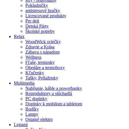
Hry - Hlavolamy
Pokladničky
antistresové hračky
Licencované produkty
Pre deti
Detská Párty
Školské potreby
Relax
WoodWick sviečky
Zdravie a Krása
Zábava s nápadom
Wellness
Fľaše, termosky
Obedáre a termoboxy
Kľučenky
Tašky, Peňaženky
Multimedia
Nabíjanie, káble a powerbanky
Reproduktory a slúchadlá
PC doplnky
Doplnky k mobilom a tabletom
Budíky
Lampy
Ostatné elektro
Legami