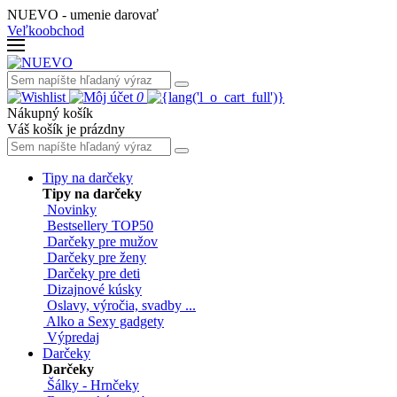
NUEVO - umenie darovať
Veľkoobchod
0
Nákupný košík
Váš košík je prázdny
Tipy na darčeky
Tipy na darčeky
Novinky
Bestsellery TOP50
Darčeky pre mužov
Darčeky pre ženy
Darčeky pre deti
Dizajnové kúsky
Oslavy, výročia, svadby ...
Alko a Sexy gadgety
Výpredaj
Darčeky
Darčeky
Šálky - Hrnčeky