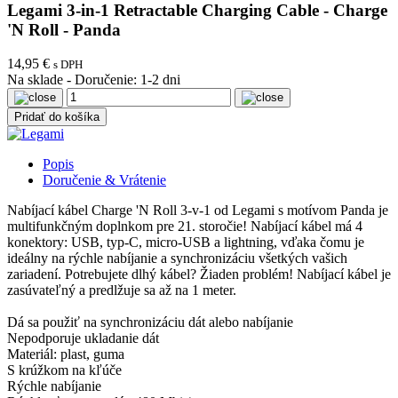
Legami 3-in-1 Retractable Charging Cable - Charge
'N Roll - Panda
14,95 €
s DPH
Na sklade
-
Doručenie: 1-2 dni
Pridať do košíka
Popis
Doručenie & Vrátenie
Nabíjací kábel Charge 'N Roll 3-v-1 od Legami s motívom Panda je
multifunkčným doplnkom pre 21. storočie! Nabíjací kábel má 4
konektory: USB, typ-C, micro-USB a lightning, vďaka čomu je
ideálny na rýchle nabíjanie a synchronizáciu všetkých vašich
zariadení. Potrebujete dlhý kábel? Žiaden problém! Nabíjací kábel je
zasúvateľný a predlžuje sa až na 1 meter.
Dá sa použiť na synchronizáciu dát alebo nabíjanie
Nepodporuje ukladanie dát
Materiál: plast, guma
S krúžkom na kľúče
Rýchle nabíjanie