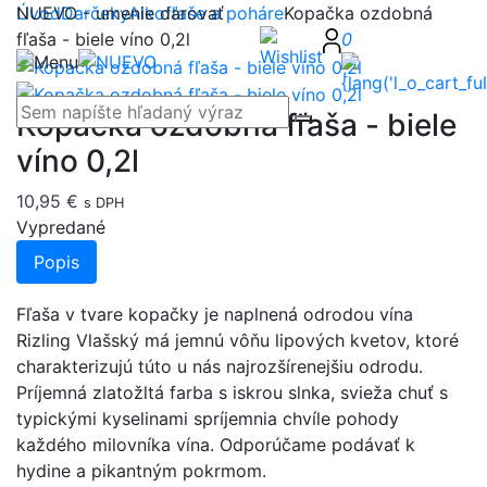
NUEVO - umenie darovať
Úvod
Darčeky
Alkofľaše a poháre
Kopačka ozdobná
fľaša - biele víno 0,2l
0
Kopačka ozdobná fľaša - biele
víno 0,2l
10,95 €
s DPH
Vypredané
Popis
Fľaša v tvare kopačky je naplnená odrodou vína
Rizling Vlašský má jemnú vôňu lipových kvetov, ktoré
charakterizujú túto u nás najrozšírenejšiu odrodu.
Príjemná zlatožltá farba s iskrou slnka, svieža chuť s
typickými kyselinami spríjemnia chvíle pohody
každého milovníka vína. Odporúčame podávať k
hydine a pikantným pokrmom.