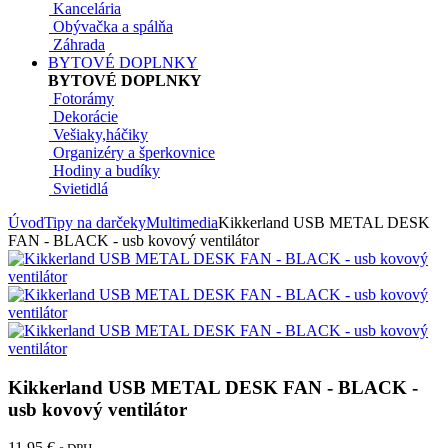
Kancelária
Obývačka a spálňa
Záhrada
BYTOVÉ DOPLNKY
BYTOVÉ DOPLNKY
Fotorámy
Dekorácie
Vešiaky,háčiky
Organizéry a šperkovnice
Hodiny a budíky
Svietidlá
Úvod
Tipy na darčeky
Multimedia
Kikkerland USB METAL DESK
FAN - BLACK - usb kovový ventilátor
Kikkerland USB METAL DESK FAN - BLACK -
usb kovový ventilátor
11,95 €