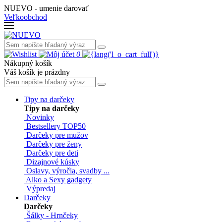
NUEVO - umenie darovať
Veľkoobchod
0
Nákupný košík
Váš košík je prázdny
Tipy na darčeky
Tipy na darčeky
Novinky
Bestsellery TOP50
Darčeky pre mužov
Darčeky pre ženy
Darčeky pre deti
Dizajnové kúsky
Oslavy, výročia, svadby ...
Alko a Sexy gadgety
Výpredaj
Darčeky
Darčeky
Šálky - Hrnčeky