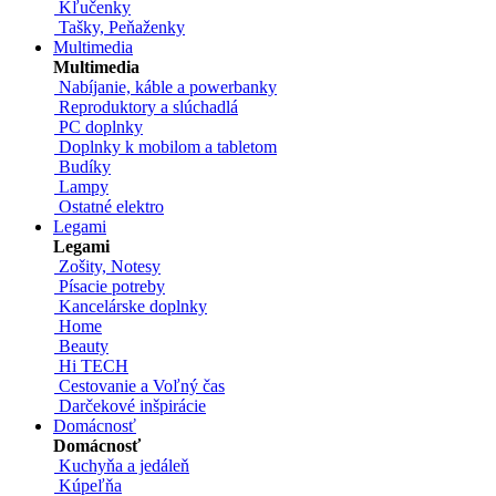
Kľučenky
Tašky, Peňaženky
Multimedia
Multimedia
Nabíjanie, káble a powerbanky
Reproduktory a slúchadlá
PC doplnky
Doplnky k mobilom a tabletom
Budíky
Lampy
Ostatné elektro
Legami
Legami
Zošity, Notesy
Písacie potreby
Kancelárske doplnky
Home
Beauty
Hi TECH
Cestovanie a Voľný čas
Darčekové inšpirácie
Domácnosť
Domácnosť
Kuchyňa a jedáleň
Kúpeľňa