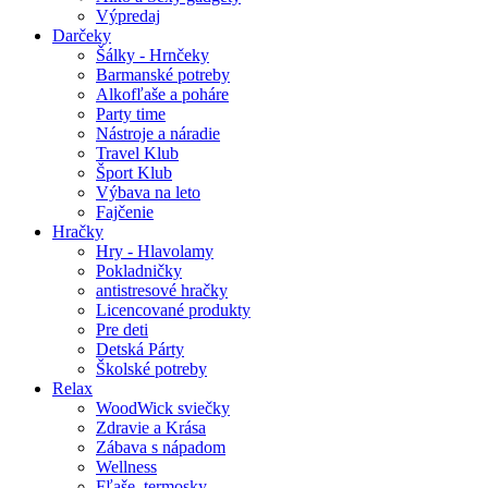
Výpredaj
Darčeky
Šálky - Hrnčeky
Barmanské potreby
Alkofľaše a poháre
Party time
Nástroje a náradie
Travel Klub
Šport Klub
Výbava na leto
Fajčenie
Hračky
Hry - Hlavolamy
Pokladničky
antistresové hračky
Licencované produkty
Pre deti
Detská Párty
Školské potreby
Relax
WoodWick sviečky
Zdravie a Krása
Zábava s nápadom
Wellness
Fľaše, termosky