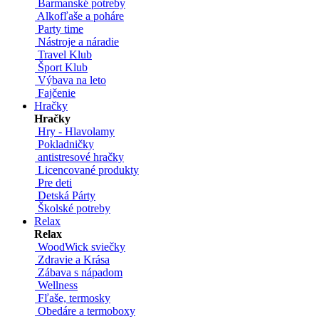
Barmanské potreby
Alkofľaše a poháre
Party time
Nástroje a náradie
Travel Klub
Šport Klub
Výbava na leto
Fajčenie
Hračky
Hračky
Hry - Hlavolamy
Pokladničky
antistresové hračky
Licencované produkty
Pre deti
Detská Párty
Školské potreby
Relax
Relax
WoodWick sviečky
Zdravie a Krása
Zábava s nápadom
Wellness
Fľaše, termosky
Obedáre a termoboxy