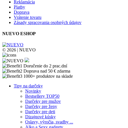
Reklamácia
Platby
Doprava
Vrátenie tovaru
Zásady spracovania osobných údajov
NUEVO ESHOP
© 2026 | NUEVO
Doručenie do 2 prac.dní
Doprava nad 50 € zdarma
1000+ produktov na sklade
Tipy na darčeky
Novinky
Bestsellery TOP50
Darčeky pre mužov
Darčeky pre ženy
Darčeky pre deti
Dizajnové kúsky
Oslavy, výročia, svadby ...
Alko a Sexy gadgety