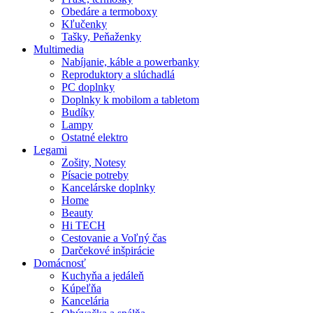
Obedáre a termoboxy
Kľučenky
Tašky, Peňaženky
Multimedia
Nabíjanie, káble a powerbanky
Reproduktory a slúchadlá
PC doplnky
Doplnky k mobilom a tabletom
Budíky
Lampy
Ostatné elektro
Legami
Zošity, Notesy
Písacie potreby
Kancelárske doplnky
Home
Beauty
Hi TECH
Cestovanie a Voľný čas
Darčekové inšpirácie
Domácnosť
Kuchyňa a jedáleň
Kúpeľňa
Kancelária