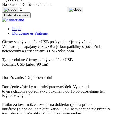
s DPH
Na sklade
-
Doručenie: 1-2 dni
Pridať do košíka
Popis
Doručenie & Vrátenie
Čierny stolný ventilátor USB poskytuje príjemný vánok.
Ventilátor je napájaný cez USB a je kompatibilný s počítačmi,
notebookmi a zariadeniami s USB výstupom.
Typ produktu: Čierny stolný ventilátor USB
Rozmer: USB kábel (90 cm)
Doručovanie: 1-2 pracovné dni
Doručenie zásielky
na druhý pracovný deň
. Vyberte si
tovar
skladom
a objednávku
vykonanú do 10.00
odosielame ten
istý
pracovný deň.
Platbu
za tovar môžete zvoliť
na dobierku
(platba priamo
kuriérovi)
alebo online platbu kartou
. Tak, nám nebude nič brániť v
tom, aby sme vašu objednávku ihneď vyexpedovali