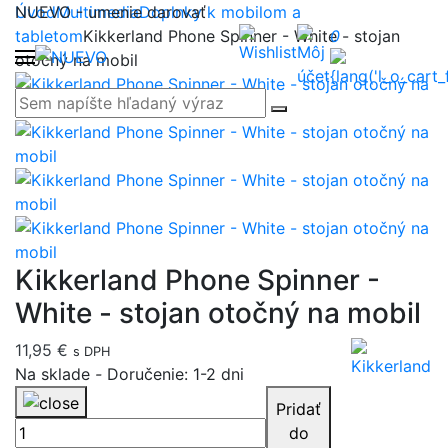
NUEVO - umenie darovať
Úvod
Multimedia
Doplnky k mobilom a
tabletom
Kikkerland Phone Spinner - White - stojan
0
otočný na mobil
Kikkerland Phone Spinner -
White - stojan otočný na mobil
11,95 €
s DPH
Na sklade
-
Doručenie: 1-2 dni
Pridať
do