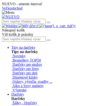
NUEVO - umenie darovať
Veľkoobchod
0
Nákupný košík
Váš košík je prázdny
Tipy na darčeky
Tipy na darčeky
Novinky
Bestsellery TOP50
Darčeky pre mužov
Darčeky pre ženy
Darčeky pre deti
Dizajnové kúsky
Oslavy, výročia, svadby ...
Alko a Sexy gadgety
Výpredaj
Darčeky
Darčeky
Šálky - Hrnčeky