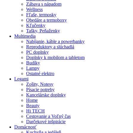
Zábava s nápadom
Wellness
Fľaše, termosky
Obedáre a termoboxy
Kľučenky
Tašky, Peňaženky
Multimedia
Nabíjanie, káble a powerbanky
Reproduktory a slúchadlá
PC doplnky
Doplnky k mobilom a tabletom
Budíky
Lampy
Ostatné elektro
Legami
Zošity, Notesy
Písacie potreby
Kancelárske doplnky
Home
Beauty
Hi TECH
Cestovanie a Voľný čas
Darčekové inšpirácie
Domácnosť
Kuchyňa a jedáleň