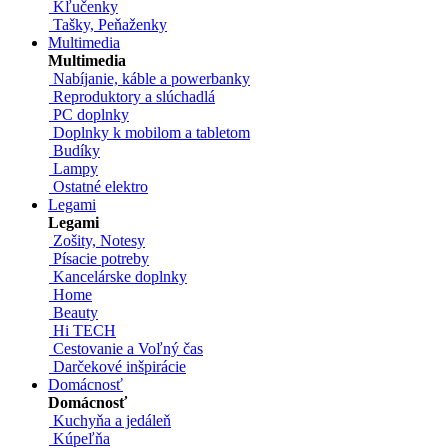
Kľučenky
Tašky, Peňaženky
Multimedia
Multimedia
Nabíjanie, káble a powerbanky
Reproduktory a slúchadlá
PC doplnky
Doplnky k mobilom a tabletom
Budíky
Lampy
Ostatné elektro
Legami
Legami
Zošity, Notesy
Písacie potreby
Kancelárske doplnky
Home
Beauty
Hi TECH
Cestovanie a Voľný čas
Darčekové inšpirácie
Domácnosť
Domácnosť
Kuchyňa a jedáleň
Kúpeľňa