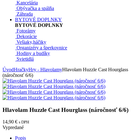
Kancelária
Obývačka a spálňa
Záhrada
BYTOVÉ DOPLNKY
BYTOVÉ DOPLNKY
Fotorámy
Dekorácie
Vešiaky,háčiky
Organizéry a šperkovnice
Hodiny a budíky
Svietidlá
Úvod
Hračky
Hry - Hlavolamy
Hlavolam Huzzle Cast Hourglass
(náročnosť 6/6)
Hlavolam Huzzle Cast Hourglass (náročnosť 6/6)
14,90 €
s DPH
Vypredané
Popis