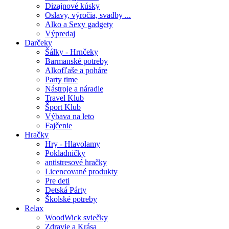
Dizajnové kúsky
Oslavy, výročia, svadby ...
Alko a Sexy gadgety
Výpredaj
Darčeky
Šálky - Hrnčeky
Barmanské potreby
Alkofľaše a poháre
Party time
Nástroje a náradie
Travel Klub
Šport Klub
Výbava na leto
Fajčenie
Hračky
Hry - Hlavolamy
Pokladničky
antistresové hračky
Licencované produkty
Pre deti
Detská Párty
Školské potreby
Relax
WoodWick sviečky
Zdravie a Krása