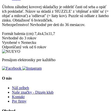
Úlohou záludnej kovovej skladačky je oddeliť časti od seba a opäť
ich poskladať. Názov sa skladá z 'HUZZLE' z 'objímať a túliť sa' (=
objať a milovať) a 'odlievať' (= liaty kov). Puzzle sú odliate z liateho
zinku. Obtiažnosť 6 hviezdičiek.
Nebezpečenstvo! Nevhodné pre deti do 36 mesiacov.
Formát balenia (cm) 7,4x4,5x11,7
Nevhodné do 3 rokov
Vyrobené v Nemecku
Odporúčaný vek od 6 rokov
Prenájom elektroniky pre každého
O nás
Náš príbeh
Naše značky - Dizajn klub
Kontakt
Pre firmy
Obchod