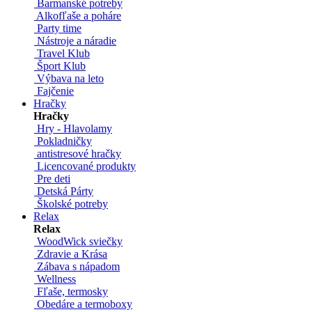
Barmanské potreby
Alkofľaše a poháre
Party time
Nástroje a náradie
Travel Klub
Šport Klub
Výbava na leto
Fajčenie
Hračky
Hračky
Hry - Hlavolamy
Pokladničky
antistresové hračky
Licencované produkty
Pre deti
Detská Párty
Školské potreby
Relax
Relax
WoodWick sviečky
Zdravie a Krása
Zábava s nápadom
Wellness
Fľaše, termosky
Obedáre a termoboxy