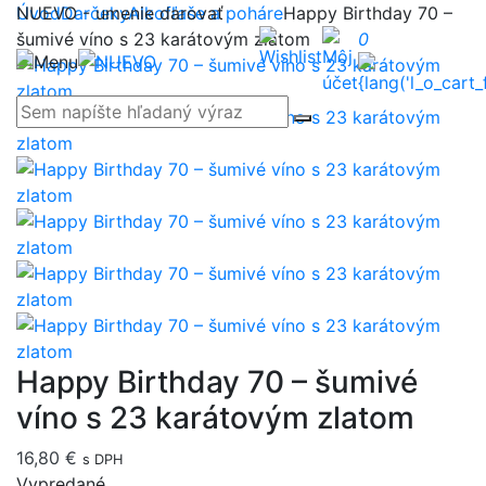
NUEVO - umenie darovať
Úvod
Darčeky
Alkofľaše a poháre
Happy Birthday 70 –
šumivé víno s 23 karátovým zlatom
0
Happy Birthday 70 – šumivé
víno s 23 karátovým zlatom
16,80 €
s DPH
Vypredané