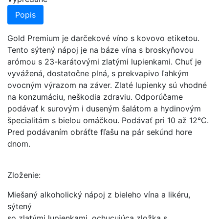
Popis
Gold Premium je darčekové víno s kovovo etiketou.
Tento sýtený nápoj je na báze vína s broskyňovou
arómou s 23-karátovými zlatými lupienkami. Chuť je
vyvážená, dostatočne plná, s prekvapivo ľahkým
ovocným výrazom na záver. Zlaté lupienky sú vhodné
na konzumáciu, neškodia zdraviu. Odporúčame
podávať k surovým i duseným šalátom a hydinovým
špecialitám s bielou omáčkou. Podávať pri 10 až 12°C.
Pred podávaním obráťte fľašu na pár sekúnd hore
dnom.
Zloženie:
Miešaný alkoholický nápoj z bieleho vína a likéru,
sýtený
so zlatými lupienkami, ochucujúca zložka s