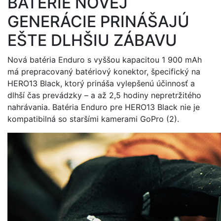
BATÉRIE NOVEJ
GENERÁCIE PRINÁŠAJÚ
EŠTE DLHŠIU ZÁBAVU
Nová batéria Enduro s vyššou kapacitou 1 900 mAh
má prepracovaný batériový konektor, špecifický na
HERO13 Black, ktorý prináša vylepšenú účinnosť a
dlhší čas prevádzky – a až 2,5 hodiny nepretržitého
nahrávania. Batéria Enduro pre HERO13 Black nie je
kompatibilná so staršími kamerami GoPro (2).