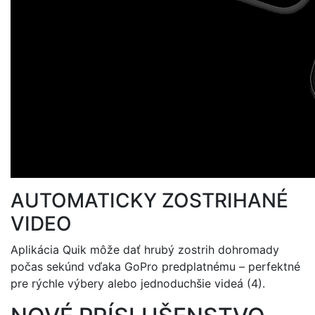
AUTOMATICKY ZOSTRIHANÉ
VIDEO
Aplikácia Quik môže dať hrubý zostrih dohromady
počas sekúnd vďaka GoPro predplatnému – perfektné
pre rýchle výbery alebo jednoduchšie videá (4).