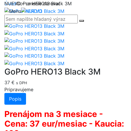
NUEVO - umenie darovať
Úvod
GoPro HERO13 Black 3M
GoPro HERO13 Black 3M
37 €
s DPH
Pripravujeme
Popis
Prenájom na 3 mesiace -
Cena: 37 eur/mesiac - Kaucia: