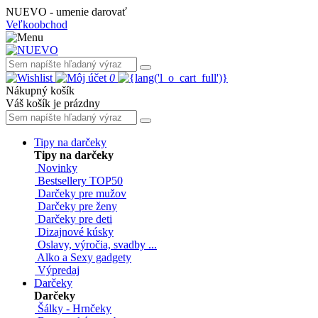
NUEVO - umenie darovať
Veľkoobchod
0
Nákupný košík
Váš košík je prázdny
Tipy na darčeky
Tipy na darčeky
Novinky
Bestsellery TOP50
Darčeky pre mužov
Darčeky pre ženy
Darčeky pre deti
Dizajnové kúsky
Oslavy, výročia, svadby ...
Alko a Sexy gadgety
Výpredaj
Darčeky
Darčeky
Šálky - Hrnčeky