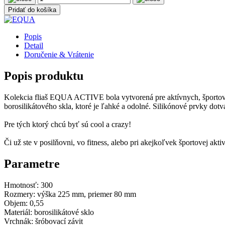
Pridať do košíka
Popis
Detail
Doručenie & Vrátenie
Popis produktu
Kolekcia fliaš EQUA ACTIVE bola vytvorená pre aktívnych, športovo 
borosilikátového skla, ktoré je ľahké a odolné. Silikónové prvky d
Pre tých ktorý chcú byť sú cool a crazy!
Či už ste v posilňovni, vo fitness, alebo pri akejkoľvek športovej 
Parametre
Hmotnosť:
300
Rozmery:
výška 225 mm, priemer 80 mm
Objem:
0,55
Materiál:
borosilikátové sklo
Vrchnák:
šróbovací závit