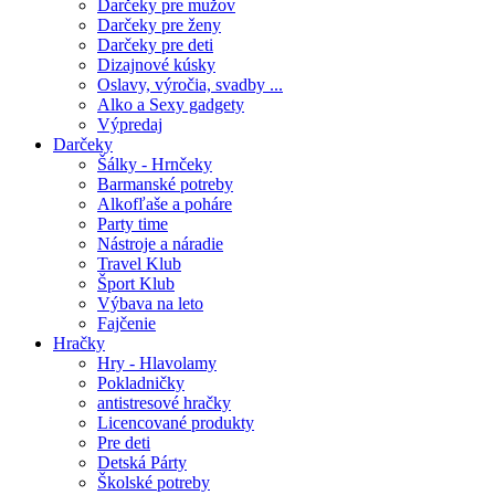
Darčeky pre mužov
Darčeky pre ženy
Darčeky pre deti
Dizajnové kúsky
Oslavy, výročia, svadby ...
Alko a Sexy gadgety
Výpredaj
Darčeky
Šálky - Hrnčeky
Barmanské potreby
Alkofľaše a poháre
Party time
Nástroje a náradie
Travel Klub
Šport Klub
Výbava na leto
Fajčenie
Hračky
Hry - Hlavolamy
Pokladničky
antistresové hračky
Licencované produkty
Pre deti
Detská Párty
Školské potreby