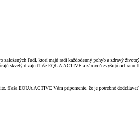
založených ľudí, ktorí majú radi každodenný pohyb a zdravý životný š
otvárajú skvelý dizajn fľaše EQUA ACTIVE a zároveň zvyšujú ochranu f
aktivite, fľaša EQUA ACTIVE Vám pripomenie, že je potrebné dodržiava