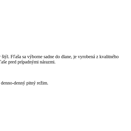
týl. Fľaša sa výborne sadne do dlane, je vyrobená z kvalitného
ľaše pred prípadnými nárazmi.
ť denno-denný pitný režim.