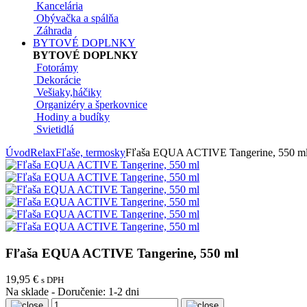
Kancelária
Obývačka a spálňa
Záhrada
BYTOVÉ DOPLNKY
BYTOVÉ DOPLNKY
Fotorámy
Dekorácie
Vešiaky,háčiky
Organizéry a šperkovnice
Hodiny a budíky
Svietidlá
Úvod
Relax
Fľaše, termosky
Fľaša EQUA ACTIVE Tangerine, 550 m
Fľaša EQUA ACTIVE Tangerine, 550 ml
19,95 €
s DPH
Na sklade
-
Doručenie: 1-2 dni