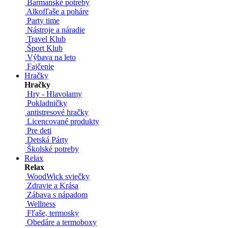
Barmanské potreby
Alkofľaše a poháre
Party time
Nástroje a náradie
Travel Klub
Šport Klub
Výbava na leto
Fajčenie
Hračky
Hračky
Hry - Hlavolamy
Pokladničky
antistresové hračky
Licencované produkty
Pre deti
Detská Párty
Školské potreby
Relax
Relax
WoodWick sviečky
Zdravie a Krása
Zábava s nápadom
Wellness
Fľaše, termosky
Obedáre a termoboxy