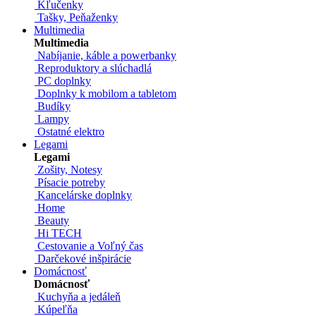
Kľučenky
Tašky, Peňaženky
Multimedia
Multimedia
Nabíjanie, káble a powerbanky
Reproduktory a slúchadlá
PC doplnky
Doplnky k mobilom a tabletom
Budíky
Lampy
Ostatné elektro
Legami
Legami
Zošity, Notesy
Písacie potreby
Kancelárske doplnky
Home
Beauty
Hi TECH
Cestovanie a Voľný čas
Darčekové inšpirácie
Domácnosť
Domácnosť
Kuchyňa a jedáleň
Kúpeľňa