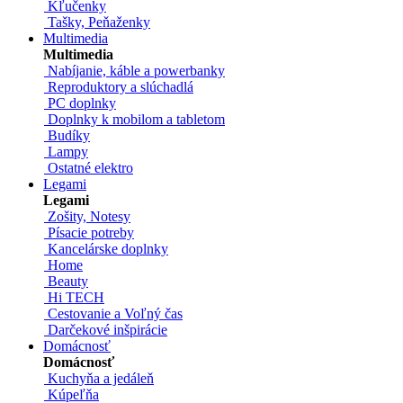
Kľučenky
Tašky, Peňaženky
Multimedia
Multimedia
Nabíjanie, káble a powerbanky
Reproduktory a slúchadlá
PC doplnky
Doplnky k mobilom a tabletom
Budíky
Lampy
Ostatné elektro
Legami
Legami
Zošity, Notesy
Písacie potreby
Kancelárske doplnky
Home
Beauty
Hi TECH
Cestovanie a Voľný čas
Darčekové inšpirácie
Domácnosť
Domácnosť
Kuchyňa a jedáleň
Kúpeľňa