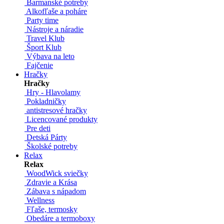
Barmanské potreby
Alkofľaše a poháre
Party time
Nástroje a náradie
Travel Klub
Šport Klub
Výbava na leto
Fajčenie
Hračky
Hračky
Hry - Hlavolamy
Pokladničky
antistresové hračky
Licencované produkty
Pre deti
Detská Párty
Školské potreby
Relax
Relax
WoodWick sviečky
Zdravie a Krása
Zábava s nápadom
Wellness
Fľaše, termosky
Obedáre a termoboxy