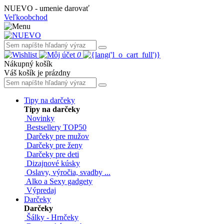
NUEVO - umenie darovať
Veľkoobchod
0
Nákupný košík
Váš košík je prázdny
Tipy na darčeky
Tipy na darčeky
Novinky
Bestsellery TOP50
Darčeky pre mužov
Darčeky pre ženy
Darčeky pre deti
Dizajnové kúsky
Oslavy, výročia, svadby ...
Alko a Sexy gadgety
Výpredaj
Darčeky
Darčeky
Šálky - Hrnčeky