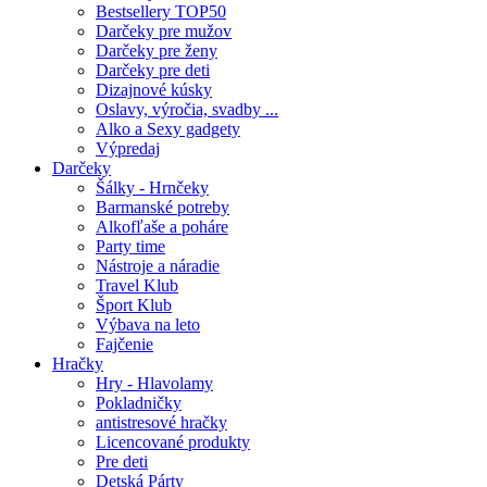
Bestsellery TOP50
Darčeky pre mužov
Darčeky pre ženy
Darčeky pre deti
Dizajnové kúsky
Oslavy, výročia, svadby ...
Alko a Sexy gadgety
Výpredaj
Darčeky
Šálky - Hrnčeky
Barmanské potreby
Alkofľaše a poháre
Party time
Nástroje a náradie
Travel Klub
Šport Klub
Výbava na leto
Fajčenie
Hračky
Hry - Hlavolamy
Pokladničky
antistresové hračky
Licencované produkty
Pre deti
Detská Párty