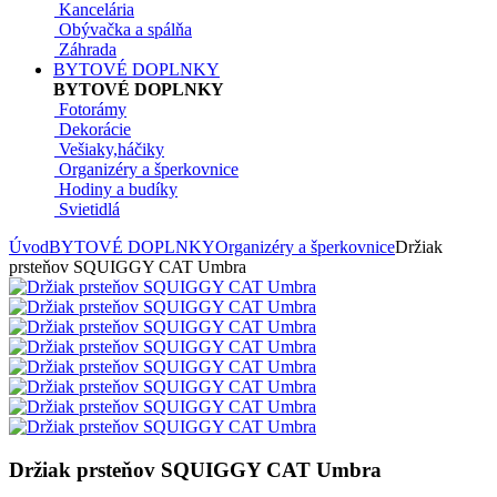
Kancelária
Obývačka a spálňa
Záhrada
BYTOVÉ DOPLNKY
BYTOVÉ DOPLNKY
Fotorámy
Dekorácie
Vešiaky,háčiky
Organizéry a šperkovnice
Hodiny a budíky
Svietidlá
Úvod
BYTOVÉ DOPLNKY
Organizéry a šperkovnice
Držiak
prsteňov SQUIGGY CAT Umbra
Držiak prsteňov SQUIGGY CAT Umbra