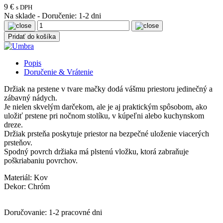
9 €
s DPH
Na sklade
-
Doručenie: 1-2 dni
Pridať do košíka
Popis
Doručenie & Vrátenie
Držiak na prstene v tvare mačky dodá vášmu priestoru jedinečný a
zábavný nádych.
Je nielen skvelým darčekom, ale je aj praktickým spôsobom, ako
uložiť prstene pri nočnom stolíku, v kúpeľni alebo kuchynskom
dreze.
Držiak prsteňa poskytuje priestor na bezpečné uloženie viacerých
prsteňov.
Spodný povrch držiaka má plstenú vložku, ktorá zabraňuje
poškriabaniu povrchov.
Materiál: Kov
Dekor: Chróm
Doručovanie: 1-2 pracovné dni