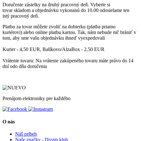
Doručenie zásielky
na druhý pracovný deň
. Vyberte si
tovar
skladom
a objednávku
vykonanú do 10.00
odosielame ten
istý
pracovný deň.
Platbu
za tovar môžete zvoliť
na dobierku
(platba priamo
kuriérovi)
alebo online platbu kartou
. Tak, nám nebude nič brániť v
tom, aby sme vašu objednávku ihneď vyexpedovali
Kurier - 4,50 EUR, Balíkovo/AlzaBox - 2,50 EUR
Vrátenie tovaru: Na vrátenie zakúpeného tovaru máte právo do 14
dní odo dňa doručenia
Prenájom elektroniky pre každého
O nás
Náš príbeh
Naše značky - Dizajn klub