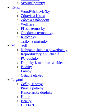
Školské potreby
Relax
WoodWick sviečky
Zdravie a Krása
Zábava s nápadom
Wellness
Fľaše, termosky
Obedáre a termoboxy
Kľučenky
Tašky, Peňaženky
Multimedia
Nabíjanie, káble a powerbanky
Reproduktory a slúchadlá
PC doplnky
Doplnky k mobilom a tabletom
Budíky
Lampy
Ostatné elektro
Legami
Zošity, Notesy
Písacie potreby
Kancelárske doplnky
Home
Beauty
Hi TECH