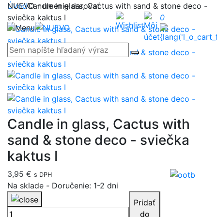
NUEVO - umenie darovať
Úvod
Candle in glass, Cactus with sand & stone deco -
sviečka kaktus I
0
Candle in glass, Cactus with
sand & stone deco - sviečka
kaktus I
3,95 €
s DPH
Na sklade
-
Doručenie: 1-2 dni
Pridať
do