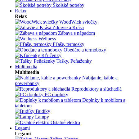
Školské potreby
Relax
Relax
WoodWick sviečky
Zdravie a Krása
Zábava s nápadom
Wellness
Fľaše, termosky
Obedáre a termoboxy
Kľučenky
Tašky, Peňaženky
Multimedia
Multimedia
Nabíjanie, káble a
powerbanky
Reproduktory a slúchadlá
PC doplnky
Doplnky k mobilom a
tabletom
Budíky
Lampy
Ostatné elektro
Legami
Legami