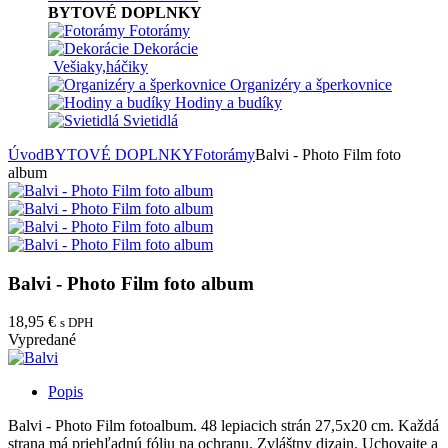
BYTOVÉ DOPLNKY
Fotorámy
Dekorácie
Vešiaky,háčiky
Organizéry a šperkovnice
Hodiny a budíky
Svietidlá
Úvod
BYTOVÉ DOPLNKY
Fotorámy
Balvi - Photo Film foto
album
Balvi - Photo Film foto album
18,95 €
s DPH
Vypredané
Popis
Balvi - Photo Film fotoalbum. 48 lepiacich strán 27,5x20 cm. Každá
strana má priehľadnú fóliu na ochranu. Zvláštny dizajn. Uchovajte a