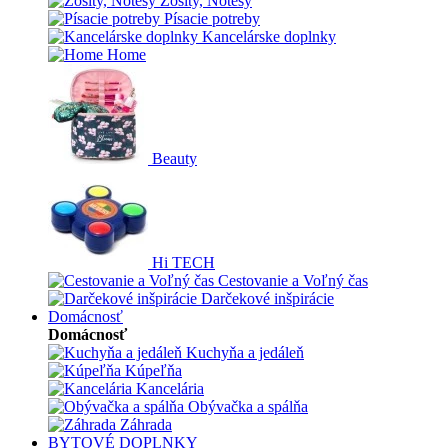
Zošity, Notesy
Písacie potreby
Kancelárske doplnky
Home
Beauty
Hi TECH
Cestovanie a Voľný čas
Darčekové inšpirácie
Domácnosť
Domácnosť
Kuchyňa a jedáleň
Kúpeľňa
Kancelária
Obývačka a spálňa
Záhrada
BYTOVÉ DOPLNKY