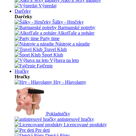
Alko a Sexy gadgety
Výpredaj
Darčeky
Darčeky
Šálky - Hrnčeky
Barmanské potreby
Alkofľaše a poháre
Party time
Nástroje a náradie
Travel Klub
Šport Klub
Výbava na leto
Fajčenie
Hračky
Hračky
Hry - Hlavolamy
Pokladničky
antistresové hračky
Licencované produkty
Pre deti
Detská Párty