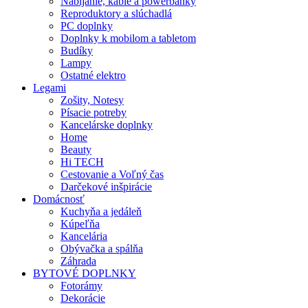
Nabíjanie, káble a powerbanky
Reproduktory a slúchadlá
PC doplnky
Doplnky k mobilom a tabletom
Budíky
Lampy
Ostatné elektro
Legami
Zošity, Notesy
Písacie potreby
Kancelárske doplnky
Home
Beauty
Hi TECH
Cestovanie a Voľný čas
Darčekové inšpirácie
Domácnosť
Kuchyňa a jedáleň
Kúpeľňa
Kancelária
Obývačka a spálňa
Záhrada
BYTOVÉ DOPLNKY
Fotorámy
Dekorácie