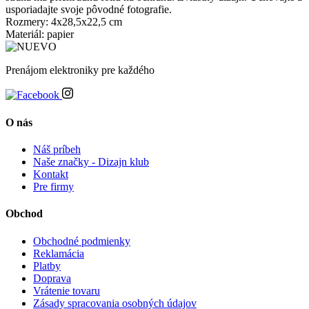
usporiadajte svoje pôvodné fotografie.
Rozmery: 4x28,5x22,5 cm
Materiál: papier
Prenájom elektroniky pre každého
O nás
Náš príbeh
Naše značky - Dizajn klub
Kontakt
Pre firmy
Obchod
Obchodné podmienky
Reklamácia
Platby
Doprava
Vrátenie tovaru
Zásady spracovania osobných údajov