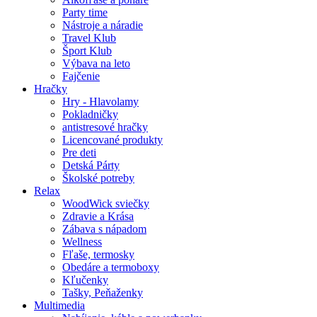
Party time
Nástroje a náradie
Travel Klub
Šport Klub
Výbava na leto
Fajčenie
Hračky
Hry - Hlavolamy
Pokladničky
antistresové hračky
Licencované produkty
Pre deti
Detská Párty
Školské potreby
Relax
WoodWick sviečky
Zdravie a Krása
Zábava s nápadom
Wellness
Fľaše, termosky
Obedáre a termoboxy
Kľučenky
Tašky, Peňaženky
Multimedia