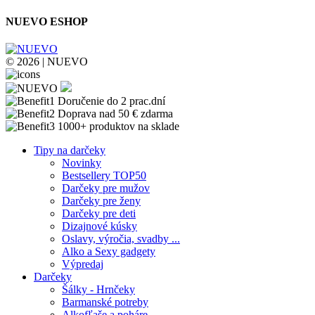
NUEVO ESHOP
© 2026 | NUEVO
Doručenie do 2 prac.dní
Doprava nad 50 € zdarma
1000+ produktov na sklade
Tipy na darčeky
Novinky
Bestsellery TOP50
Darčeky pre mužov
Darčeky pre ženy
Darčeky pre deti
Dizajnové kúsky
Oslavy, výročia, svadby ...
Alko a Sexy gadgety
Výpredaj
Darčeky
Šálky - Hrnčeky
Barmanské potreby
Alkofľaše a poháre