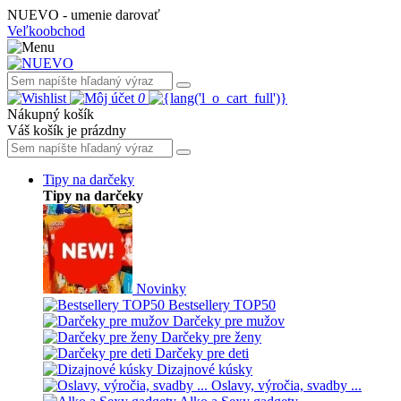
NUEVO - umenie darovať
Veľkoobchod
0
Nákupný košík
Váš košík je prázdny
Tipy na darčeky
Tipy na darčeky
Novinky
Bestsellery TOP50
Darčeky pre mužov
Darčeky pre ženy
Darčeky pre deti
Dizajnové kúsky
Oslavy, výročia, svadby ...